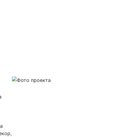
а
и
на
екор,