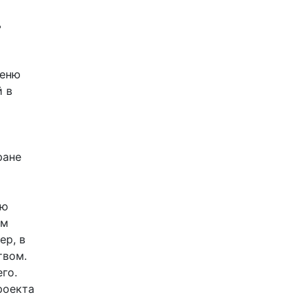
ь
Меню
й в
ране
и
ью
ем
ер, в
твом.
го.