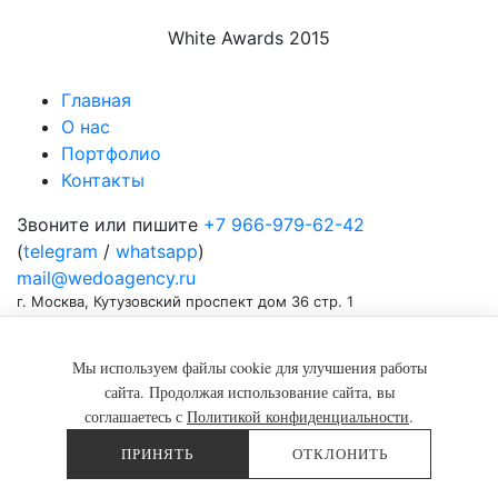
White Awards 2015
Главная
О нас
Портфолио
Контакты
Звоните или пишите
+7 966-979-62-42
(
telegram
/
whatsapp
)
mail@wedoagency.ru
г. Москва, Кутузовский проспект дом 36 стр. 1
ИП Фалева Инна Владимировна
Мы используем файлы cookie для улучшения работы
ОГРНИП 319774600179591
сайта. Продолжая использование сайта, вы
ИНН 772608745766
соглашаетесь с
Политикой конфиденциальности
.
ПРИНЯТЬ
ОТКЛОНИТЬ
WEDOAGENCY © ALL RIGHTS RESERVED
наверх