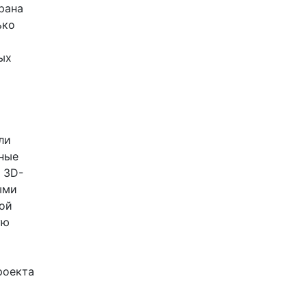
рана
ько
ых
ли
чные
 3D-
ыми
ой
ую